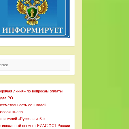
ск
Горячая линия» по вопросам оплаты
руда РО
реемственность со школой
азовая школа
ини-музей «Русская изба»
егиональный сегмент ЕИАС ФСТ России