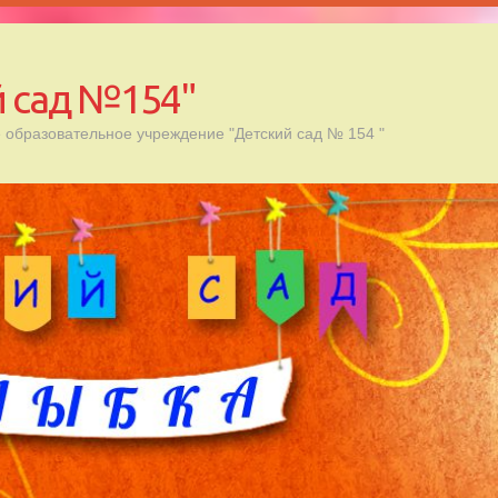
 сад №154"
образовательное учреждение "Детский сад № 154 "