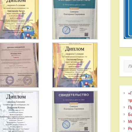
Пои
«
т
П
Б
М
Р