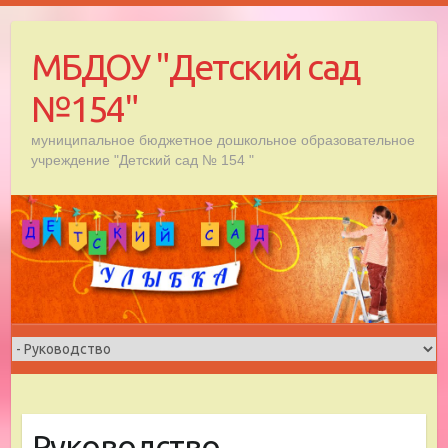
Skip
to
МБДОУ "Детский сад
content
№154"
муниципальное бюджетное дошкольное образовательное
учреждение "Детский сад № 154 "
Руководство