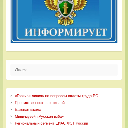
Поиск
«Горячая линия» по вопросам оплаты труда РО
Преемственность со школой
Базовая школа
Мини-музей «Русская изба»
Региональный сегмент ЕИАС ФСТ России