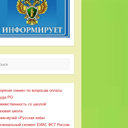
ск
Горячая линия» по вопросам оплаты
руда РО
реемственность со школой
азовая школа
ини-музей «Русская изба»
егиональный сегмент ЕИАС ФСТ России