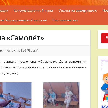
зации
Консультационный пункт
Страничка заведующего
Но
ие бюрократической нагрузки
Наставничество
на «Самолёт»
В
риятия группы №6 "Ягодка"
 зарядка после сна «Самолёт». Дети выполняли
 коррегирующим дорожкам, упражнения с массажными
 под музыку.