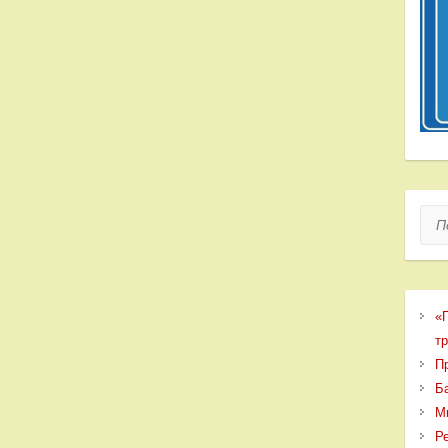
Пои
«
т
П
Б
М
Р