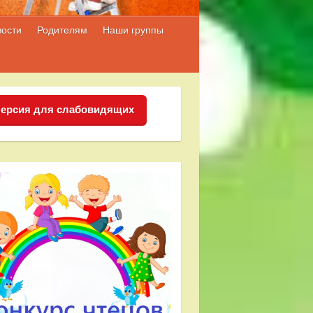
вости
Родителям
Наши группы
ерсия для слабовидящих