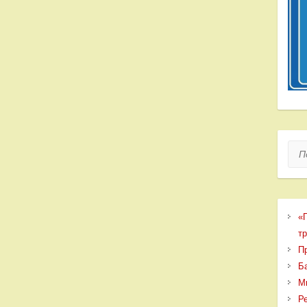
Пои
«
т
П
Б
М
Р