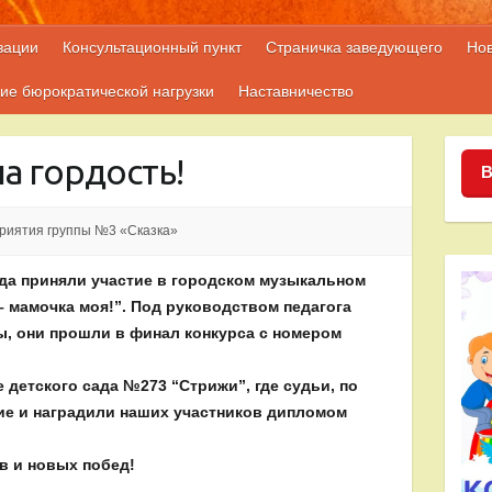
зации
Консультационный пункт
Страничка заведующего
Но
ие бюрократической нагрузки
Наставничество
а гордость!
В
риятия группы №3 «Сказка»
ада приняли участие в городском музыкальном
– мамочка моя!”. Под руководством педагога
, они прошли в финал конкурса с номером
 детского сада №273 “Стрижи”, где судьи, по
ие и наградили наших участников дипломом
в и новых побед!