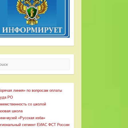
ск
Горячая линия» по вопросам оплаты
руда РО
реемственность со школой
азовая школа
ини-музей «Русская изба»
егиональный сегмент ЕИАС ФСТ России