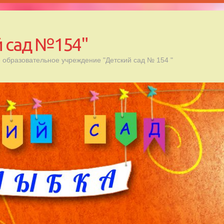
 сад №154"
образовательное учреждение "Детский сад № 154 "