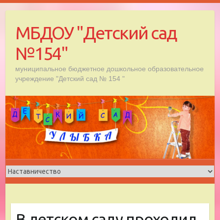
Skip
to
МБДОУ "Детский сад
content
№154"
муниципальное бюджетное дошкольное образовательное
учреждение "Детский сад № 154 "
В детском саду проходил