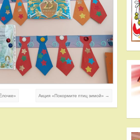
 Ёлочке»
Акция «Покормите птиц зимой»
→