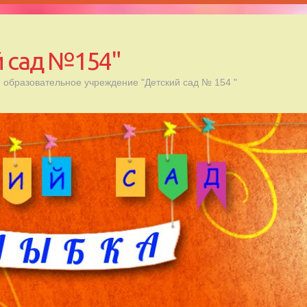
 сад №154"
образовательное учреждение "Детский сад № 154 "