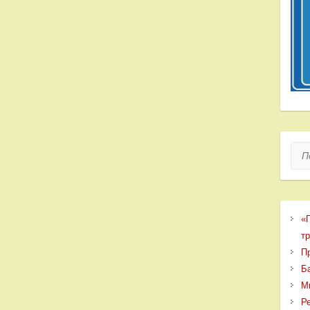
Пои
«
т
П
Б
М
Р