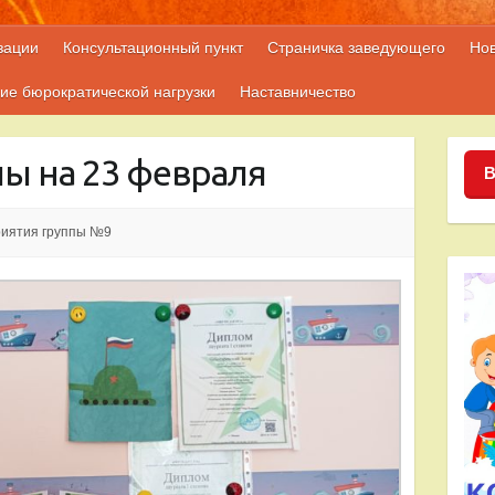
зации
Консультационный пункт
Страничка заведующего
Но
ие бюрократической нагрузки
Наставничество
ы на 23 февраля
В
иятия группы №9