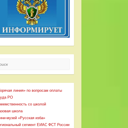
ск
Горячая линия» по вопросам оплаты
руда РО
реемственность со школой
азовая школа
ини-музей «Русская изба»
егиональный сегмент ЕИАС ФСТ России