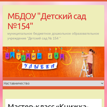
Skip
to
МБДОУ "Детский сад
content
№154"
муниципальное бюджетное дошкольное образовательное
учреждение "Детский сад № 154 "
Мастер-класс «Книжка-