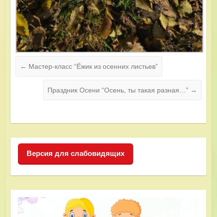
←
Мастер-класс “Ёжик из осенних листьев”
Праздник Осени “Осень, ты такая разная…”
→
Версия для слабовидящих