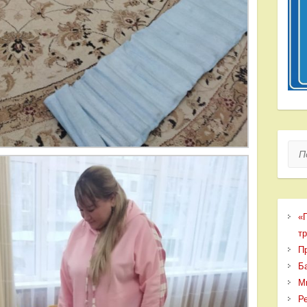
Пои
«
т
П
Б
М
Р