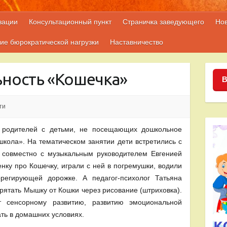
зации
Консультационный пункт
Страничка заведующего
Но
ие бюрократической нагрузки
Наставничество
ьность «Кошечка»
В
ти
а родителей с детьми, не посещающих дошкольное
кола». На тематическом занятии дети встретились с
и совместно с музыкальным руководителем Евгенией
нку про Кошечку, играли с ней в погремушки, водили
регирующей дорожке. А педагог-психолог Татьяна
ятать Мышку от Кошки через рисование (штриховка).
т сенсорному развитию, развитию эмоциональной
ать в домашних условиях.