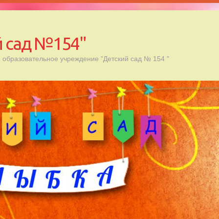
 сад №154"
образовательное учреждение "Детский сад № 154 "