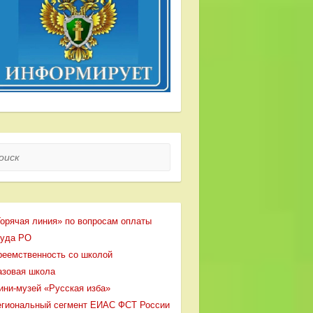
ск
Горячая линия» по вопросам оплаты
руда РО
реемственность со школой
азовая школа
ини-музей «Русская изба»
егиональный сегмент ЕИАС ФСТ России