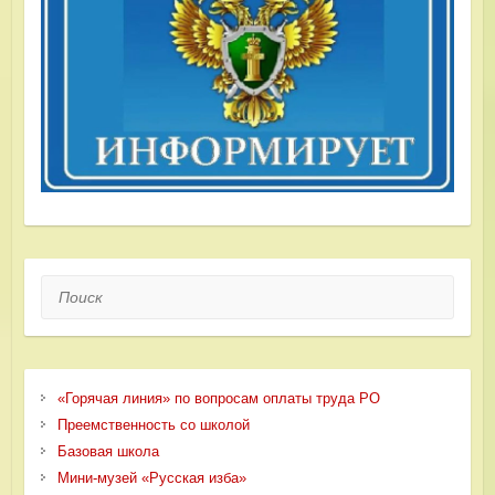
Поиск
«Горячая линия» по вопросам оплаты труда РО
Преемственность со школой
Базовая школа
Мини-музей «Русская изба»