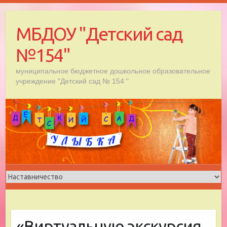
Skip
to
МБДОУ "Детский сад
content
№154"
муниципальное бюджетное дошкольное образовательное
учреждение "Детский сад № 154 "
«Виртуальную экскурсия