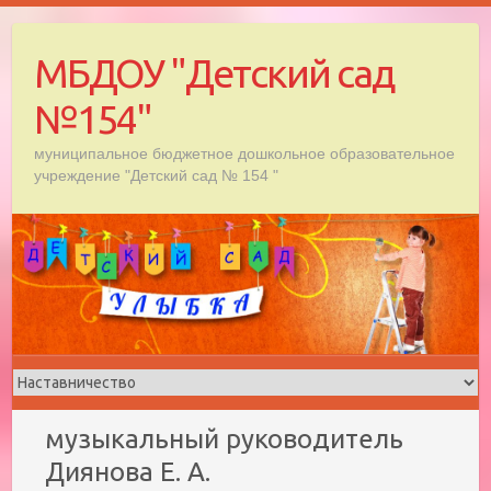
Skip
to
МБДОУ "Детский сад
content
№154"
муниципальное бюджетное дошкольное образовательное
учреждение "Детский сад № 154 "
музыкальный руководитель
Диянова Е. А.