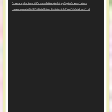
Скачать файл: https://154.xn----7sbbadpbg1akjuy5bgdm5a.xn--p1ai/wp-
content/uploads/2022/04/994af740-cc8b-49f0-a3b7-23eeb52e6da9.mp4?_=1