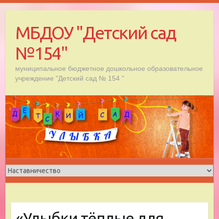
Skip
to
МБДОУ "Детский сад
content
№154"
муниципальное бюджетное дошкольное образовательное
учреждение "Детский сад № 154 "
«Улыбки тёплые для