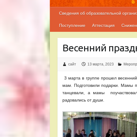
Сведения об образовательной органи
Поступление
Аттестация
Снижен
Весенний празд
сайт
13 марта, 2023
Меропр
3 марта в группе прошел весенний 
мам. Подготовили подарки. Мамы п
танцевали, а мамы поучаствовал
радовались от души.