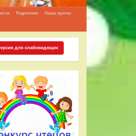
вости
Родителям
Наши группы
ерсия для слабовидящих