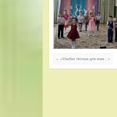
←
«Улыбки тёплые для мам…»