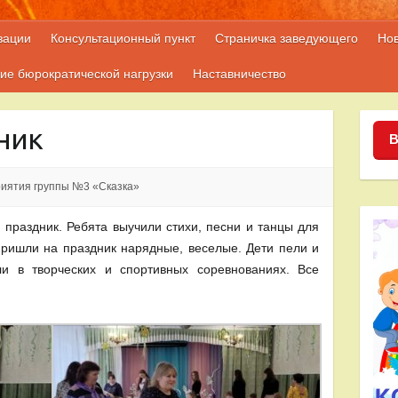
зации
Консультационный пункт
Страничка заведующего
Но
ие бюрократической нагрузки
Наставничество
ник
В
иятия группы №3 «Сказка»
праздник. Ребята выучили стихи, песни и танцы для
ришли на праздник нарядные, веселые. Дети пели и
и в творческих и спортивных соревнованиях. Все