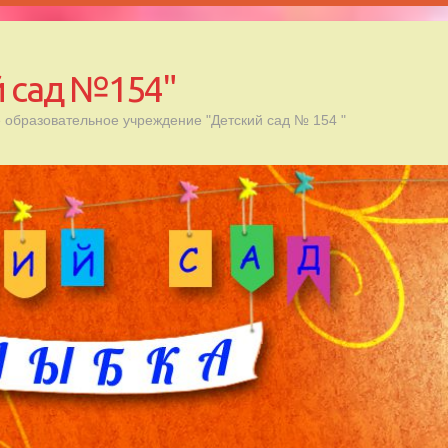
 сад №154"
образовательное учреждение "Детский сад № 154 "