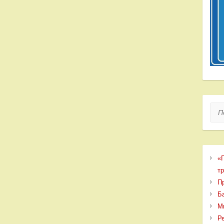
Пои
«
т
П
Б
М
Р