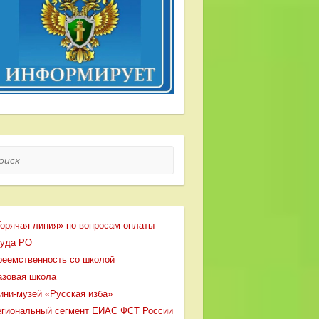
ск
Горячая линия» по вопросам оплаты
руда РО
реемственность со школой
азовая школа
ини-музей «Русская изба»
егиональный сегмент ЕИАС ФСТ России