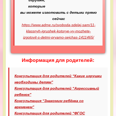
которые
вы можете изготовить с детьми прямо
сейчас
https://www.adme.ru/svoboda-sdelaj-sam/11-
klassnyh-igrushek-kotorye-vy-mozhete-
izgotovit-s-detmi-pryamo-sejchas-1411465/
Информация для родителей:
Консультация для родителей “Какие игрушки
необходимы детям”
Консультация для родителей “Агрессивный
ребенок”
Консультация “Знакомим ребёнка со
временем”
Консультация для родителей “ФГОС