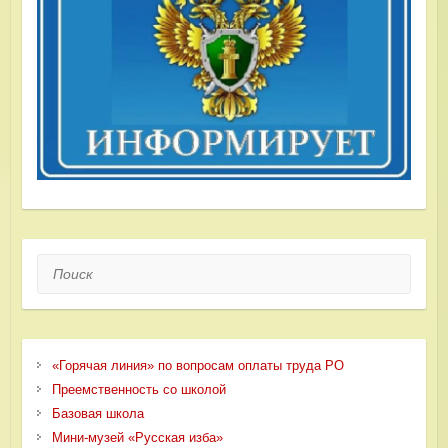
Поиск
«Горячая линия» по вопросам оплаты труда РО
Преемственность со школой
Базовая школа
Мини-музей «Русская изба»