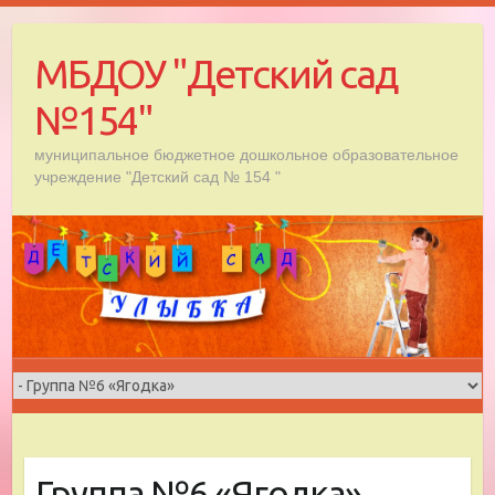
Skip
to
МБДОУ "Детский сад
content
№154"
муниципальное бюджетное дошкольное образовательное
учреждение "Детский сад № 154 "
Группа №6 «Ягодка»